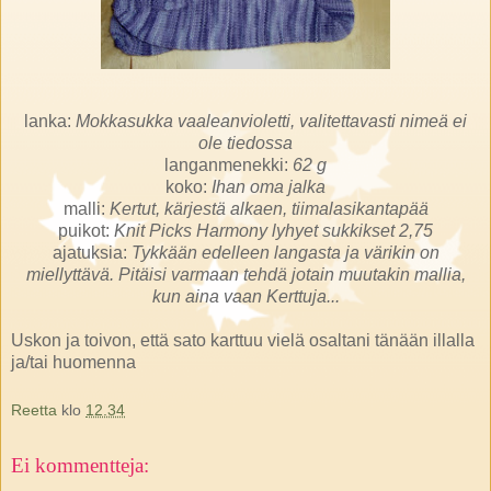
lanka:
Mokkasukka vaaleanvioletti, valitettavasti nimeä ei
ole tiedossa
langanmenekki:
62 g
koko:
Ihan oma jalka
malli:
Kertut, kärjestä alkaen, tiimalasikantapää
puikot:
Knit Picks Harmony lyhyet sukkikset 2,75
ajatuksia:
Tykkään edelleen langasta ja värikin on
miellyttävä. Pitäisi varmaan tehdä jotain muutakin mallia,
kun aina vaan Kerttuja...
Uskon ja toivon, että sato karttuu vielä osaltani tänään illalla
ja/tai huomenna
Reetta
klo
12.34
Ei kommentteja: